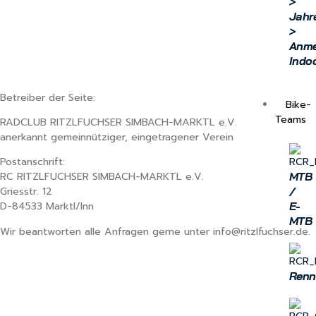
>
Jahr
>
Anme
Indo
Betreiber der Seite:
Bike-
Teams
RADCLUB RITZLFUCHSER SIMBACH-MARKTL e.V.
anerkannt gemeinnütziger, eingetragener Verein
Postanschrift:
MTB
RC RITZLFUCHSER SIMBACH-MARKTL e.V.
/
Griesstr. 12
E-
D-84533 Marktl/Inn
MTB
Wir beantworten alle Anfragen gerne unter info@ritzlfuchser.de.
Renn