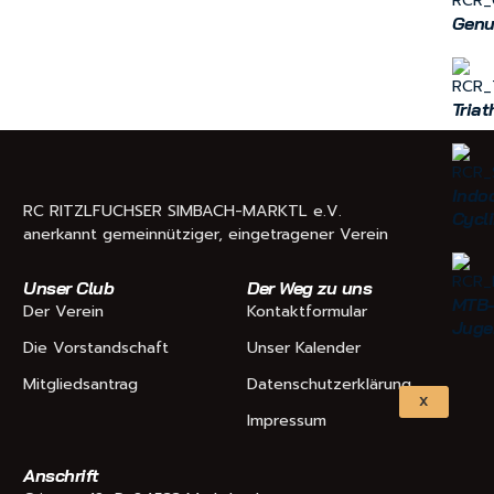
Genu
Triat
Indo
RC RITZLFUCHSER SIMBACH-MARKTL e.V.
Cycl
anerkannt gemeinnütziger, eingetragener Verein
Unser Club
Der Weg zu uns
MTB
Der Verein
Kontaktformular
Juge
Die Vorstandschaft
Unser Kalender
Mitgliedsantrag
Datenschutzerklärung
X
Impressum
Anschrift