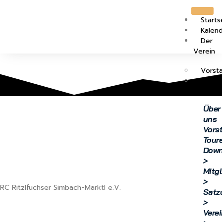
Starts
Kalen
Der
Verein
Vorst
Die To
Über
uns
Vors
Toure
Down
>
Mitg
>
RC Ritzlfuchser Simbach-Marktl e.V.
Satz
>
Vere